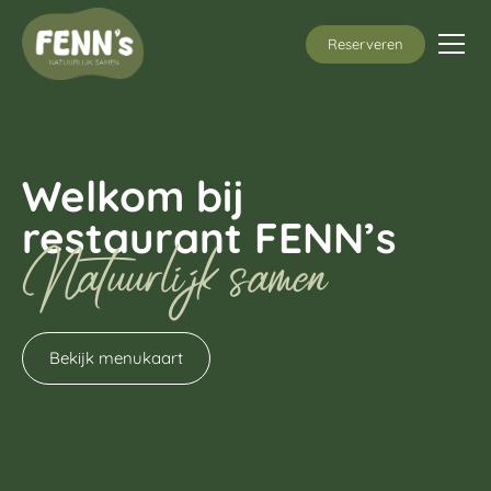
Reserveren
Welkom bij
restaurant FENN’s
Natuurlijk samen
Bekijk menukaart