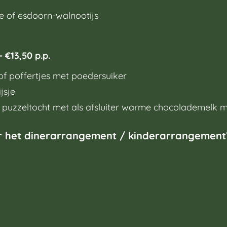
 of esdoorn-walnootijs
 €13,50 p.p.
of poffertjes met poedersuiker
jsje
 puzzeltocht met als afsluiter warme chocolademelk 
r het dinerarrangement / kinderarrangement