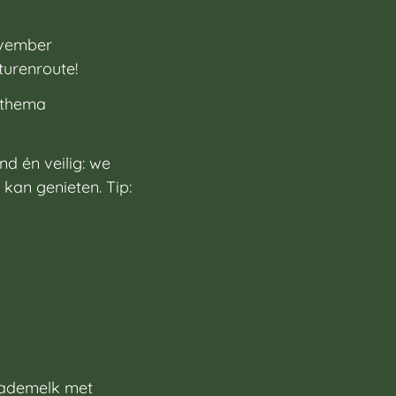
ovember
turenroute!
 thema
d én veilig: we
 kan genieten. Tip:
olademelk met