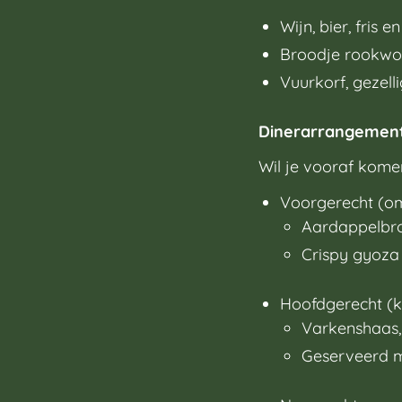
Wijn, bier, fris
Broodje rookwo
Vuurkorf, gezell
Dinerarrangement 
Wil je vooraf kome
Voorgerecht (om
Aardappelbr
Crispy gyoza
Hoofdgerecht (ke
Varkenshaas, 
Geserveerd me