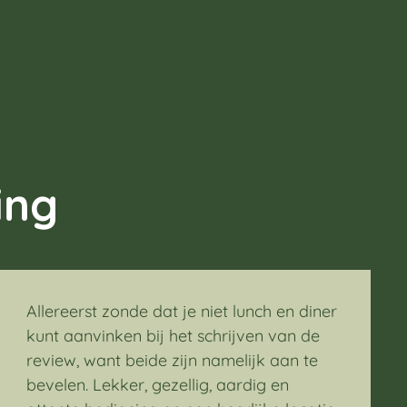
ing
Allereerst zonde dat je niet lunch en diner
kunt aanvinken bij het schrijven van de
review, want beide zijn namelijk aan te
bevelen. Lekker, gezellig, aardig en