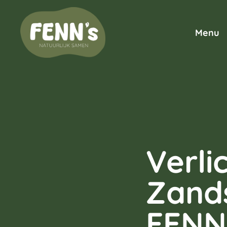
Menu
Verli
Zands
FENN