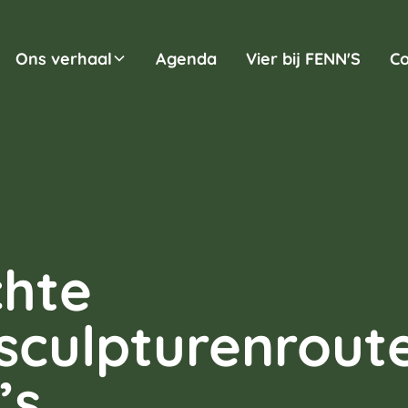
Ons verhaal
Agenda
Vier bij FENN'S
Co
chte
culpturenroute
’s