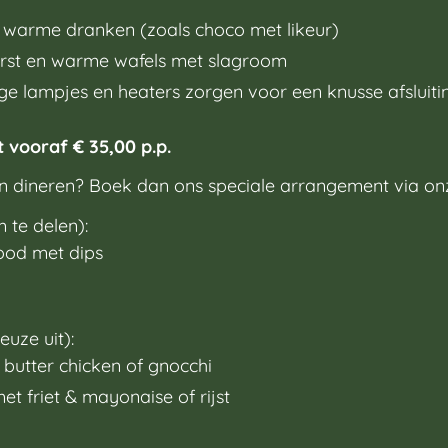
 en warme dranken (zoals choco met likeur)
rst en warme wafels met slagroom
ige lampjes en heaters zorgen voor een knusse afsluiti
vooraf € 35,00 p.p.
n dineren? Boek dan ons speciale arrangement via on
 te delen):
ood met dips
uze uit):
butter chicken of gnocchi
t friet & mayonaise of rijst