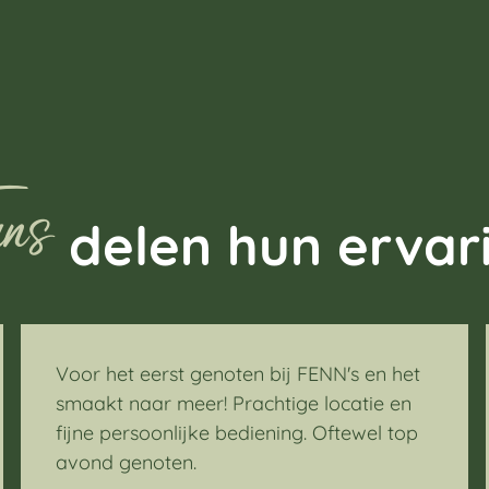
ns
delen hun ervar
Voor het eerst genoten bij FENN's en het
smaakt naar meer! Prachtige locatie en
fijne persoonlijke bediening. Oftewel top
avond genoten.