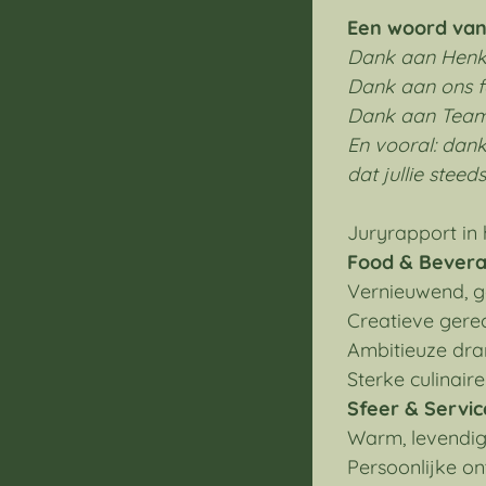
Een woord van
Dank aan Henk 
Dank aan ons fa
Dank aan Team 
En vooral: dank
dat jullie stee
Juryrapport in 
Food & Bever
Vernieuwend, g
Creatieve gerec
Ambitieuze dran
Sterke culinaire
Sfeer & Servic
Warm, levendig
Persoonlijke on