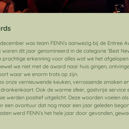
rds
december was team FENN’s aanwezig bij de Entree A
 waren dit jaar genomineerd in de categorie ‘Best Ne
n prachtige erkenning voor alles wat we het afgelope
wel we niet met de award naar huis gingen, ontving
ort waar we enorm trots op zijn.
es onze vernieuwende keuken, verrassende smaken en
drankenkaart. Ook de warme sfeer, gastvrije service 
e werden positief uitgelicht. Deze woorden voelen als
r een avontuur dat nog maar een jaar geleden begon
asten werd FENN’s het hele jaar door gevonden, gew