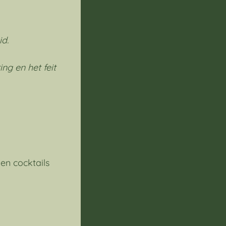
id.
ng en het feit
en cocktails