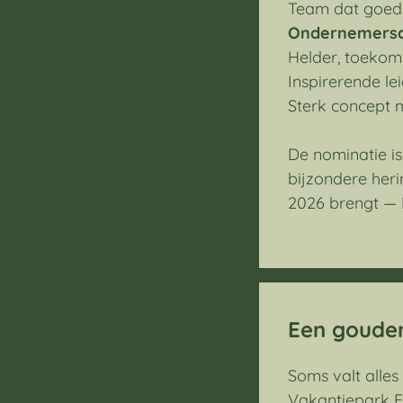
Team dat goed 
Ondernemers
Helder, toekom
Inspirerende le
Sterk concept m
De nominatie is
bijzondere heri
2026 brengt — 
Een gouden
Soms valt alles
Vakantiepark Ei