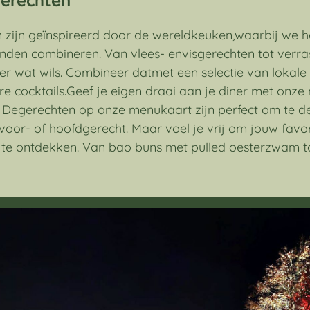
zijn geïnspireerd door de wereldkeuken,waarbij we he
landen combineren. Van vlees- envisgerechten tot ver
der wat wils. Combineer datmet een selectie van lokale
re cocktails.Geef je eigen draai aan je diner met onze 
 Degerechten op onze menukaart zijn perfect om te d
, voor- of hoofdgerecht. Maar voel je vrij om jouw favo
 te ontdekken. Van bao buns met pulled oesterzwam t