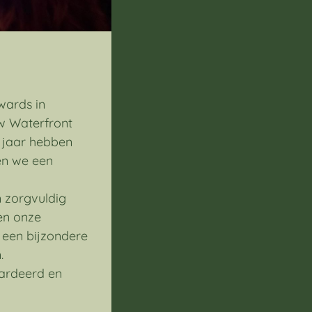
wards in
w Waterfront
n jaar hebben
en we een
 zorgvuldig
en onze
 een bijzondere
.
aardeerd en