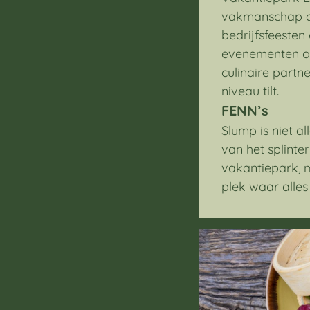
vakmanschap de
bedrijfsfeesten
evenementen op 
culinaire partn
niveau tilt.
FENN’s
Slump is niet a
van het splinte
vakantiepark, m
plek waar alles