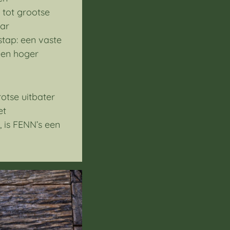
 tot grootse
aar
stap: een vaste
 een hoger
otse uitbater
et
, is FENN’s een