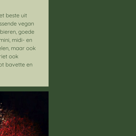
t beste uit
rassende vegan
 bieren, goede
mini, midi- en
elen, maar ook
riet ook
ot bavette en