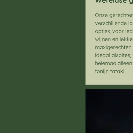
Onze gerechten 
verschillende 
opties, voor ie
wijnen en lekke
maxigerechten.
ideaal alsbites
helemaalalleen
tonijn tataki.