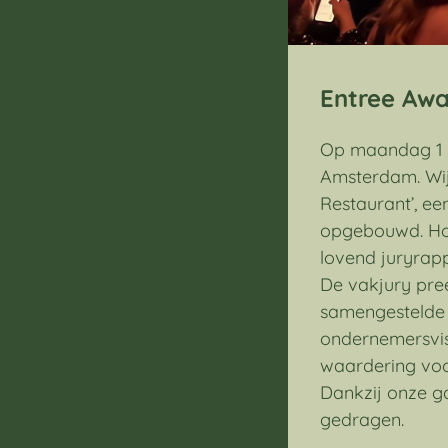
Entree Awa
Op maandag 1 
Amsterdam. Wij
Restaurant’, ee
opgebouwd. Hoe
lovend juryrapp
De vakjury pre
samengestelde 
ondernemersvisi
waardering voo
Dankzij onze g
gedragen.